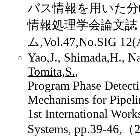
パス情報を用いた分
情報処理学会論文誌
ム,Vol.47,No.SIG 12
Yao,J., Shimada,H., N
Tomita,S.
,
Program Phase Detect
Mechanisms for Pipeli
1st International Wo
Systems, pp.39-46,（