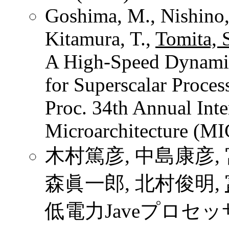
Goshima, M., Nishino, 
Kitamura, T.,
Tomita, 
A High-Speed Dynamic
for Superscalar Proces
Proc. 34th Annual Int
Microarchitecture (M
木村篤彦, 中島康彦, 
森眞一郎, 北村俊明,
低電力Javeプロセ