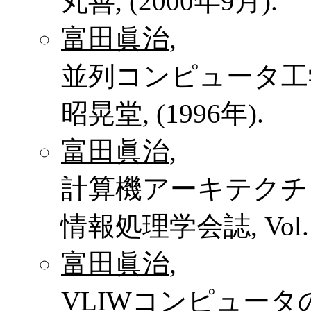
丸善, (2000年9月).
富田眞治
,
並列コンピュータ工
昭晃堂, (1996年).
富田眞治
,
計算機アーキテクチ
情報処理学会誌, Vol. 41, 
富田眞治
,
VLIWコンピュータの