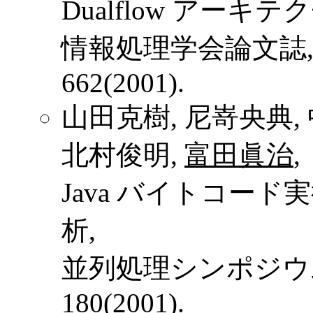
Dualflow アー
情報処理学会論文誌, Vol. 
662(2001).
山田克樹, 尼嵜央典, 
北村俊明,
富田眞治
,
Java バイトコー
析,
並列処理シンポジウムJSPP
180(2001).