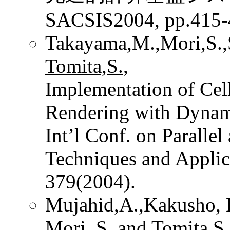
SACSIS2004, pp.415-
Takayama,M.,Mori,S.,
Tomita,S.
,
Implementation of Cell
Rendering with Dynam
Int’l Conf. on Parallel
Techniques and Appli
379(2004).
Mujahid,A.,Kakusho, 
Mori, S. and
Tomita,S.