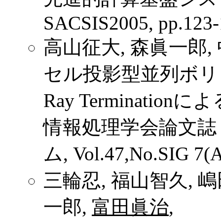
SACSIS2005, pp.123-
高山征大, 森眞一郎,
セル投影型並列ボリュ
Ray Termination
情報処理学会論文誌
ム, Vol.47,No.SIG 7(
三輪忍, 福山智久, 嶋
一郎,
富田眞治
,