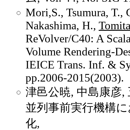
Mori,S., Tsumura, T.,
Nakashima, H.,
Tomita
ReVolver/C40: A Scala
Volume Rendering-Des
IEICE Trans. Inf. & Sy
pp.2006-2015(2003).
津邑公暁, 中島康彦,
並列事前実行機構に
化,