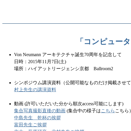
「コンピュータ
Von Neumann アーキテクチャ誕生70周年を記念して
日時：2015年11月7日(土)
場所：ハイアットリージェンシ京都 Ballroom2
シンポジウム講演資料（公開可能なものだけ掲載させて
村上先生の講演資料
動画 (許可いただいた分から順次access可能にします)
集合写真撮影直後の動画
(集合中の様子は
こちら
こちら
中島先生 乾杯の挨拶
富田先生ご挨拶