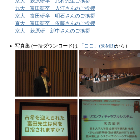
京大 萩原研卒 北村先生ご挨拶
九大 富田研卒 入江さんのご挨拶
京大 富田研卒 明石さんのご挨拶
京大 富田研卒 依藤さんのご挨拶
京大 萩原研 新中さんのご挨拶
写真集 (一括ダウンロードは
「ここ」(58MB)
から）