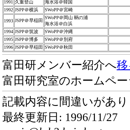
1991
久重登山
海水浴＠韓国
1992
JSPP＠横浜
SWoPP＠宮崎
SWoPP＠岡山 鞆の浦
JSPP＠早稲田
1993
海水浴＠白浜
1994
JSPP＠筑波
SWoPP＠沖縄
1995
JSPP＠博多
SWoPP＠別府
1996
JSPP＠早稲田
SWoPP＠秋田
富田研メンバー紹介へ
移
富田研究室のホームペー
記載内容に間違いがあ
最終更新日: 1996/11/27