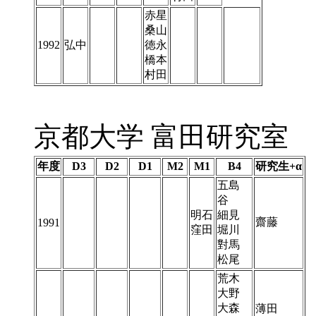
赤星
桑山
1992
弘中
徳永
橋本
村田
京都大学 富田研究室
年度
D3
D2
D1
M2
M1
B4
研究生+α
五島
谷
明石
細見
齋藤
1991
窪田
堀川
對馬
松尾
荒木
大野
大森
薄田