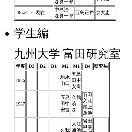
森眞一郎
中島浩
'96 4/1 ～ 現在
五島正裕
泉友恵
森眞一郎
学生編
九州大学 富田研究室
年度
D3
D2
D1
M2
M1
B4
研究生
五島
駒水
1986
田中
山口
安富
石田
五島
久我
入江
田中
濱口
1987
尾上
安富
森
蒲池
岩田
入江
甲斐
久我
蒲池