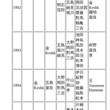
五島
岡田
金
明石
1992
細見
北須賀
Keshk
窪田
國領
堀川
齋藤
屋良
對馬
鶴亀
三吉
池田
神嶌
大野
五島
黒田
村野
岡田
金
1993
堀川
清水
屋良
對馬
Keshk
細見
田沼
李
三吉
松本
薄田
伊川
大野
荻野
中山
王
五島
岡田
胡
金
前山
1994
Toerresen
Keshk
屋良
對馬
後藤
Hamman
李
三吉
福島
松本
片桐
青木
木綿