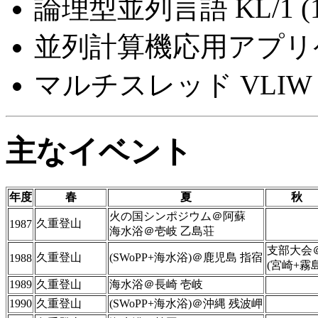
論理型並列言語 KL/1 
並列計算機応用アプリ
マルチスレッド VLI
主なイベント
年度
春
夏
秋
火の国シンポジウム＠阿蘇
久重登山
1987
海水浴＠壱岐 乙島荘
支部大会
久重登山
(SWoPP+海水浴)＠鹿児島 指宿
1988
(宮崎+霧島
1989
久重登山
海水浴＠長崎 壱岐
1990
久重登山
(SWoPP+海水浴)＠沖縄 残波岬