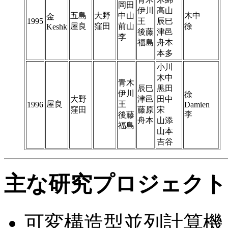
岡田
伊川
高山
五島
大野
中山
木中
金
1995
王
辰巳
屋良
窪田
前山
徐
Keshk
後藤
津邑
李
福島
舟本
本多
小川
木中
青木
辰巳
黒田
伊川
徐
大野
津邑
田中
屋良
王
1996
Damien
窪田
藤原
宋
李
後藤
舟本
山添
福島
山本
吉谷
主な研究プロジェクト
可変構造型並列計算機：KRP