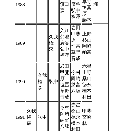
草野
濱口
廣谷
権
1988
恒冨
森
弘中
原
福澤
藤木
岩田
入江
甲斐
上野
久我
蒲池
原
杉山
権
廣谷
1989
恒冨
岡崎
森
弘中
草野
納富
福澤
音成
岩田
赤星
甲斐
今村
上野
久我
原
岡崎
桑山
権
弘中
1990
恒冨
納富
徳永
森
草野
八坂
橋本
音成
村田
赤星
今村
久我
桑山
甲斐
岡崎
1991
権
弘中
徳永
宮崎
納富
森
橋本
林
八坂
村田