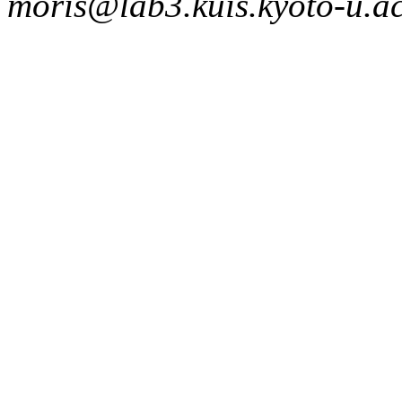
moris@lab3.kuis.kyoto-u.ac