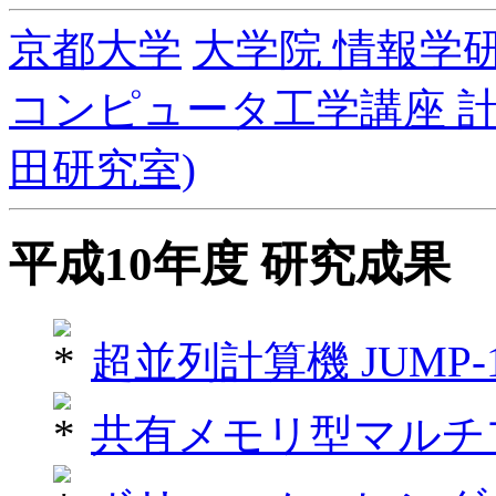
京都大学
大学院 情報学
コンピュータ工学講座 計
田研究室)
平成10年度 研究成果
超並列計算機 JUMP-
共有メモリ型マルチ