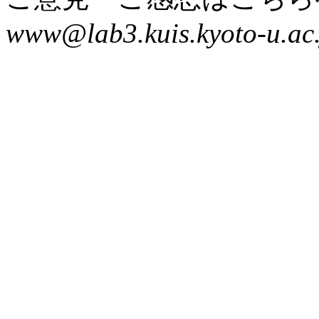
www@lab3.kuis.kyoto-u.ac.