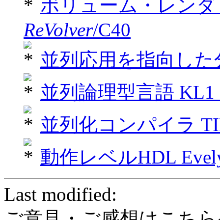
ボリューム・レンダ
ReVolver
/C40
並列応用を指向した分散シ
並列論理型言語 KL
並列化コンパイラ TI
動作レベルHDL Evel
Last modified:
ご意見・ご感想はこちら