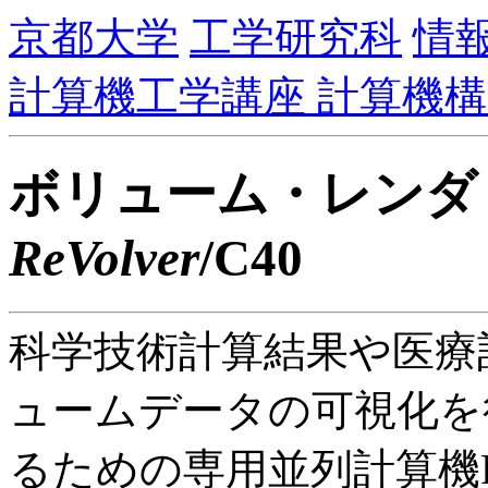
京都大学
工学研究科
情
計算機工学講座 計算機構
ボリューム・レンダ
ReVolver
/C40
科学技術計算結果や医療
ュームデータの可視化を
るための専用並列計算機ReV