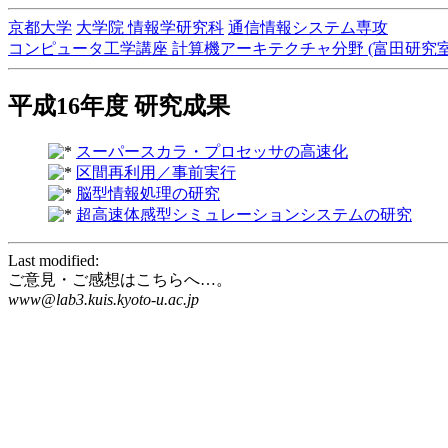
京都大学
大学院 情報学研究科
通信情報システム専攻
コンピュータ工学講座 計算機アーキテクチャ分野 (富田研究室
平成16年度 研究成果
スーパースカラ・プロセッサの高速化
区間再利用／事前実行
脳型情報処理の研究
超高速体感型シミュレーションシステムの研究
Last modified:
ご意見・ご感想はこちらへ…。
www@lab3.kuis.kyoto-u.ac.jp