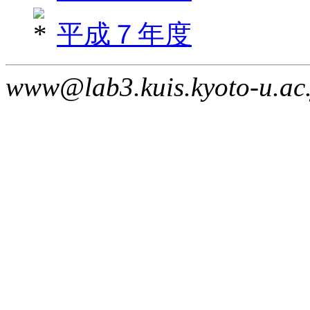
平成７年度
www@lab3.kuis.kyoto-u.ac.