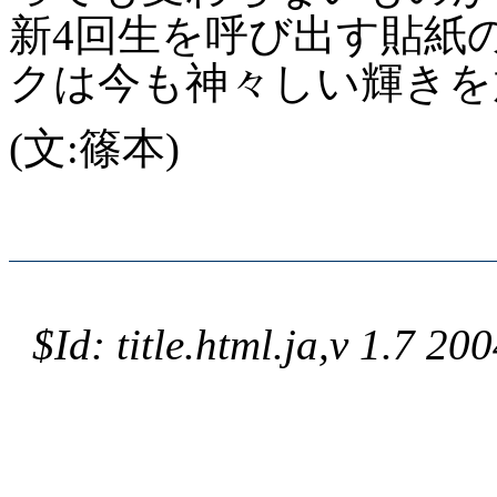
新4回生を呼び出す貼紙の
クは今も神々しい輝きを
(文:篠本)
$Id: title.html.ja,v 1.7 2