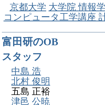
京都大学
大学院 情報
コンピュータ工学講座 
富田研のOB
スタッフ
中島 浩
北村 俊明
五島 正裕
津邑 公暁