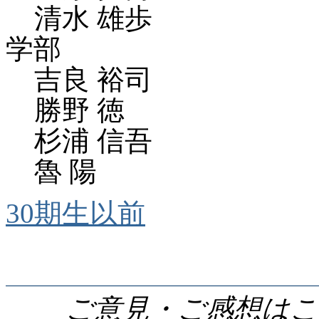
清水 雄歩
学部
吉良 裕司
勝野 徳
杉浦 信吾
魯 陽
30期生以前
ご意見・ご感想はこ