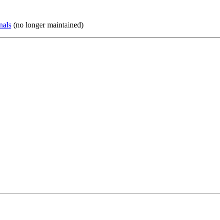
nals
(no longer maintained)