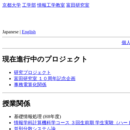
京都大学
工学部
情報工学教室
富田研究室
Japanese |
English
個
現在進行中のプロジェクト
研究プロジェクト
富田研究室 １０周年記念企画
事務電算化関係
授業関係
基礎情報処理 (H8年度)
情報学科計算機科学コース ３回生前期 学生実験（ハー
並列分散システム論