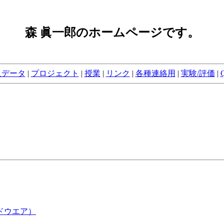
森 眞一郎のホームページです。
人データ
|
プロジェクト
|
授業
|
リンク
|
各種連絡用
|
実験/評価
|
ドウエア）